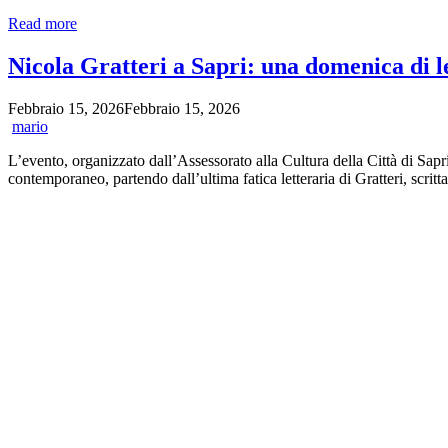
📸
Read more
Eccezionale
Offerta
Nicola Gratteri a Sapri: una domenica di le
da
Foto
Febbraio 15, 2026
Febbraio 15, 2026
Video
mario
Amato
di
L’evento, organizzato dall’Assessorato alla Cultura della Città di Sa
Sapri:
contemporaneo, partendo dall’ultima fatica letteraria di Gratteri, scrit
100
Stampe
a
Soli
25€!