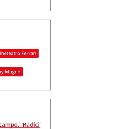
Cineteatro Ferrari
Tony Mugno
campo. “Radici