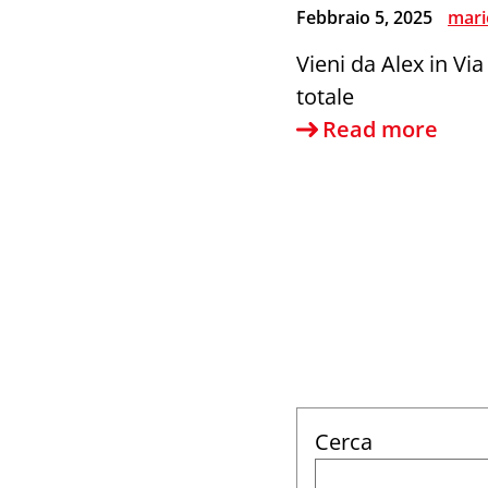
Febbraio 5, 2025
mari
Vieni da Alex in Vi
totale
Da
Read more
Alex
le
nuo
pelli
priv
360
Cerca