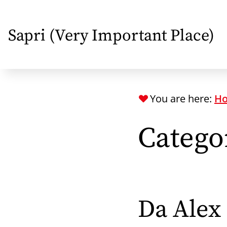
Skip
to
Sapri (Very Important Place)
main
content
You are here:
H
Catego
Da Alex 