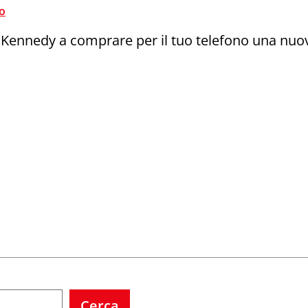
o
a Kennedy a comprare per il tuo telefono una nuov
ve
cole
acy
Cerca