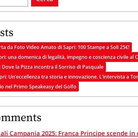
sts
ta da Foto Video Amato di Sapri: 100 Stampe a Soli 25€!
pri: una domenica di legalità, impegno e coscienza civile al 
 Dove la Pizza incontra il Sorriso di Pasquale
apri: Un’eccellenza tra storia e innovazione. L’intervista a 
gio nel Primo Speakeasy del Golfo
omments
ali Campania 2025: Franca Principe scende in 