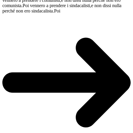
vennero a prendere i comunisti,e non dissi nulla perché non ero
presidente
comunista.Poi vennero a prendere i sindacalisti,e non dissi nulla
del
perché non ero sindacalista.Poi
Comitato
a
difesa
dell’ospedale
del
giorno
8
Aprile
2025