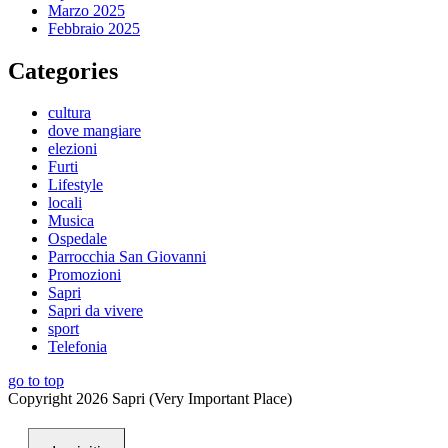
Marzo 2025
Febbraio 2025
Categories
cultura
dove mangiare
elezioni
Furti
Lifestyle
locali
Musica
Ospedale
Parrocchia San Giovanni
Promozioni
Sapri
Sapri da vivere
sport
Telefonia
go to top
Copyright 2026 Sapri (Very Important Place)