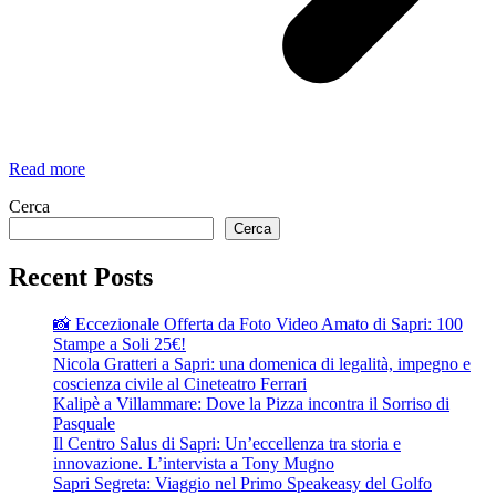
Chiarimenti
Read more
richiesti
Cerca
dal
comitato
Cerca
di
lotta
Recent Posts
per
l’ospedale
📸 Eccezionale Offerta da Foto Video Amato di Sapri: 100
di
Stampe a Soli 25€!
Sapri
Nicola Gratteri a Sapri: una domenica di legalità, impegno e
coscienza civile al Cineteatro Ferrari
Kalipè a Villammare: Dove la Pizza incontra il Sorriso di
Pasquale
Il Centro Salus di Sapri: Un’eccellenza tra storia e
innovazione. L’intervista a Tony Mugno
Sapri Segreta: Viaggio nel Primo Speakeasy del Golfo