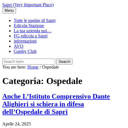
Skip
Sapri (Very Important Place)
to
Menu
main
content
Tutte le pagine di Sapri
Edicola Stazione
La tua azienda qui…
FG edicola a Sapri
informazioni
AVO
Gatsby Club
Search
You are here:
Home
/
Ospedale
Categoria:
Ospedale
Anche L’Istituto Comprensivo Dante
Alighieri si schiera in difesa
dell’Ospedale di Sapri
Aprile 24, 2025