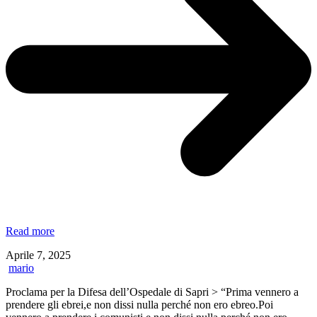
Intervento
Read more
del
Aprile 7, 2025
sindaco
mario
di
Sapri
Proclama per la Difesa dell’Ospedale di Sapri > “Prima vennero a
e
prendere gli ebrei,e non dissi nulla perché non ero ebreo.Poi
del