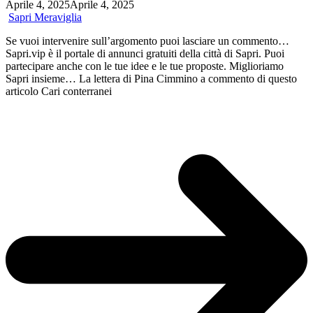
riunione
Aprile 4, 2025
Aprile 4, 2025
di
Sapri Meraviglia
martedì
prossimo
Se vuoi intervenire sull’argomento puoi lasciare un commento…
in
Sapri.vip è il portale di annunci gratuiti della città di Sapri. Puoi
difesa
partecipare anche con le tue idee e le tue proposte. Miglioriamo
dell’ospedale
Sapri insieme… La lettera di Pina Cimmino a commento di questo
di
articolo Cari conterranei
Sapri