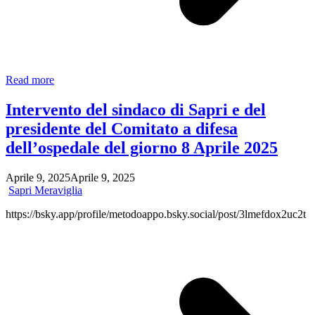
Anche
Read more
L’Istituto
Comprensivo
Intervento del sindaco di Sapri e del
Dante
presidente del Comitato a difesa
Alighieri
si
dell’ospedale del giorno 8 Aprile 2025
schiera
in
Aprile 9, 2025
Aprile 9, 2025
difesa
Sapri Meraviglia
dell’Ospedale
di
https://bsky.app/profile/metodoappo.bsky.social/post/3lmefdox2uc2t
Sapri