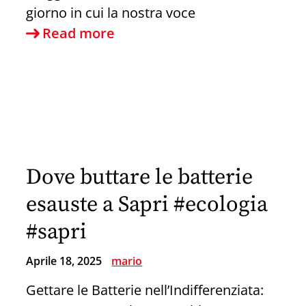
giorno in cui la nostra voce
Corteo
Read more
in
difesa
dell’ospedale
di
Sapri:
Sapri
Dove buttare le batterie
Non
Si
esauste a Sapri #ecologia
Ferma:
#sapri
Il
5
Aprile 18, 2025
mario
Maggio
Gettare le Batterie nell’Indifferenziata:
Scriviamo