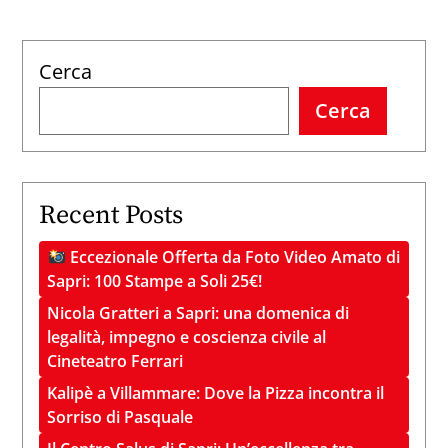
Cerca
Cerca
Recent Posts
Eccezionale Offerta da Foto Video Amato di
Sapri: 100 Stampe a Soli 25€!
Nicola Gratteri a Sapri: una domenica di
legalità, impegno e coscienza civile al
Cineteatro Ferrari
Kalipè a Villammare: Dove la Pizza incontra il
Sorriso di Pasquale