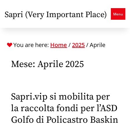
Skip
to
Sapri (Very Important Place)
Menu
main
content
You are here:
Home
/
2025
/
Aprile
Mese:
Aprile 2025
Sapri.vip si mobilita per
la raccolta fondi per l’ASD
Golfo di Policastro Baskin