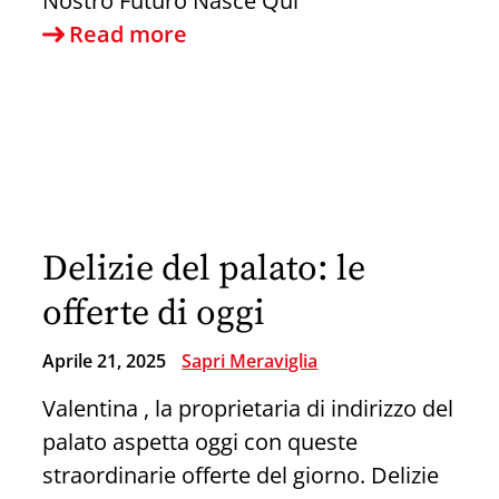
Nostro Futuro Nasce Qui
Anche
Read more
L’Istituto
Comprensivo
Dante
Alighieri
si
schiera
Delizie del palato: le
in
difesa
offerte di oggi
dell’Ospedale
Aprile 21, 2025
Sapri Meraviglia
di
Sapri
Valentina , la proprietaria di indirizzo del
palato aspetta oggi con queste
straordinarie offerte del giorno. Delizie