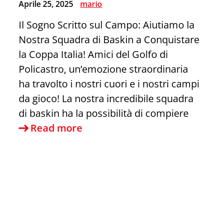
Aprile 25, 2025
mario
Il Sogno Scritto sul Campo: Aiutiamo la
Nostra Squadra di Baskin a Conquistare
la Coppa Italia! Amici del Golfo di
Policastro, un’emozione straordinaria
ha travolto i nostri cuori e i nostri campi
da gioco! La nostra incredibile squadra
di baskin ha la possibilità di compiere
Sapri.vip
Read more
si
mobilita
per
la
raccolta
fondi