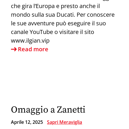
che gira l’Europa e presto anche il
mondo sulla sua Ducati. Per conoscere
le sue avventure può eseguire il suo
canale YouTube o visitare il sito
www.ilgian.vip
La
Read more
testimonianza
di
un
centauro
che
ama
Omaggio a Zanetti
questa
città
Aprile 12, 2025
Sapri Meraviglia