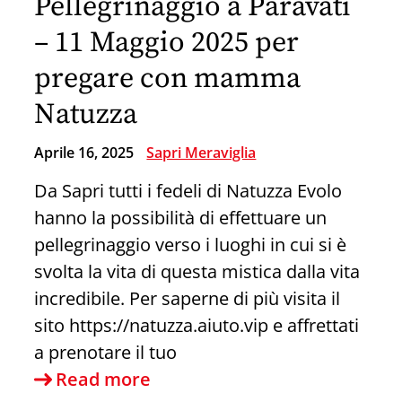
Pellegrinaggio a Paravati
quando
vieni
– 11 Maggio 2025 per
a
pregare con mamma
Sapri
Natuzza
e
nel
Aprile 16, 2025
Sapri Meraviglia
golfo
Da Sapri tutti i fedeli di Natuzza Evolo
di
hanno la possibilità di effettuare un
Policastro
pellegrinaggio verso i luoghi in cui si è
svolta la vita di questa mistica dalla vita
incredibile. Per saperne di più visita il
sito https://natuzza.aiuto.vip e affrettati
a prenotare il tuo
Pellegrinaggio
Read more