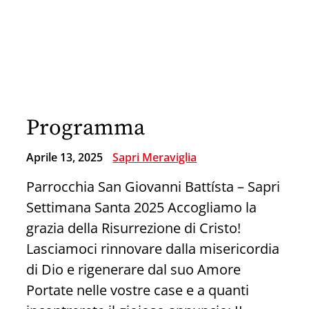
a
Paravati
–
11
Maggio
2025
Programma
per
pregare
Aprile 13, 2025
Sapri Meraviglia
con
Parrocchia San Giovanni Battísta – Sapri
mamma
Settimana Santa 2025 Accogliamo la
Natuzza
grazia della Risurrezione di Cristo!
Lasciamoci rinnovare dalla misericordia
di Dio e rigenerare dal suo Amore
Portate nelle vostre case e a quanti