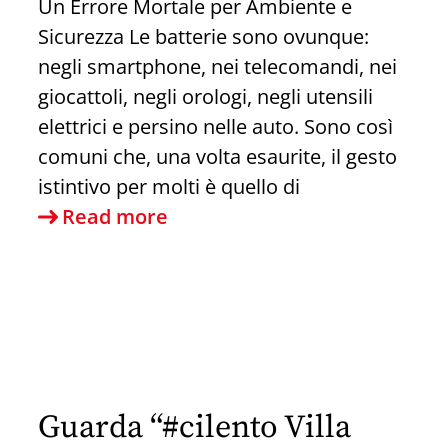
Un Errore Mortale per Ambiente e
Insieme
Sicurezza Le batterie sono ovunque:
il
negli smartphone, nei telecomandi, nei
Futuro
giocattoli, negli orologi, negli utensili
del
elettrici e persino nelle auto. Sono così
Nostro
comuni che, una volta esaurite, il gesto
Ospedale!Corteo
istintivo per molti è quello di
in
Dove
Read more
difesa
buttare
dell’ospedale
le
di
batterie
Sapri
esauste
a
Sapri
Guarda “#cilento Villa
#ecologia