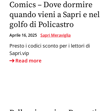
#sapri
Comics – Dove dormire
quando vieni a Sapri e nel
golfo di Policastro
Aprile 16, 2025
Sapri Meraviglia
Presto i codici sconto per i lettori di
Sapri.vip
Guarda
Read more
“#cilento
Villa
Comics
–
Dove
dormire