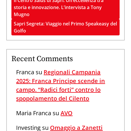
Il Centro Salus di Sapri: Un’eccellenza tra
storia e innovazione. L’intervista a Tony
Mugno
Sapri Segreta: Viaggio nel Primo Speakeasy del
Golfo
Recent Comments
Franca
su
Regionali Campania
2025: Franca Principe scende in
campo. “Radici forti” contro lo
spopolamento del Cilento
Maria Franca
su
AVO
Investing
su
Omaggio a Zanetti