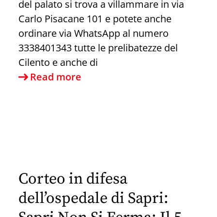
del palato si trova a villammare in via
Carlo Pisacane 101 e potete anche
ordinare via WhatsApp al numero
3338401343 tutte le prelibatezze del
Cilento e anche di
Delizie
Read more
del
palato:
le
offerte
di
oggi
Corteo in difesa
dell’ospedale di Sapri: