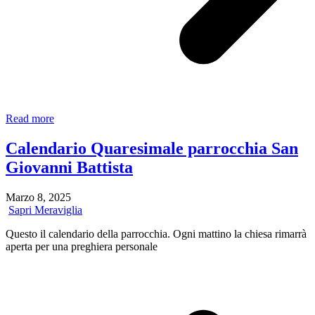
Scopri
Read more
il
Corso
Calendario Quaresimale parrocchia San
“Mucca
Giovanni Battista
Gialla
Digitale”
a
Marzo 8, 2025
Sapri:
Sapri Meraviglia
Impara
l’Informatica
Questo il calendario della parrocchia. Ogni mattino la chiesa rimarrà
con
aperta per una preghiera personale
il
Metodo
APPO