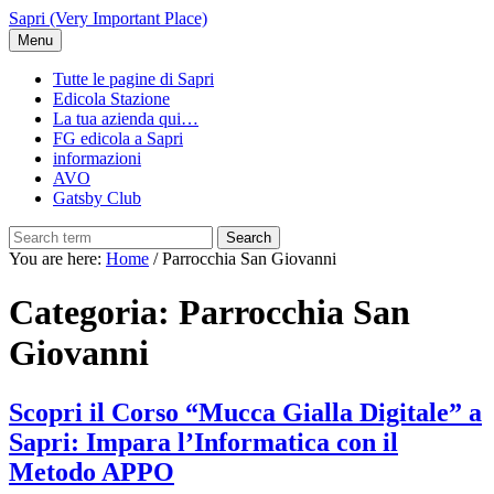
Skip
Sapri (Very Important Place)
to
Menu
main
content
Tutte le pagine di Sapri
Edicola Stazione
La tua azienda qui…
FG edicola a Sapri
informazioni
AVO
Gatsby Club
Search
You are here:
Home
/
Parrocchia San Giovanni
Categoria:
Parrocchia San
Giovanni
Scopri il Corso “Mucca Gialla Digitale” a
Sapri: Impara l’Informatica con il
Metodo APPO