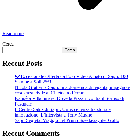
Lunedi
Read more
10
Cerca
Febbraio
nella
Cerca
chiesa
San
Recent Posts
Giovanni
Battista
📸 Eccezionale Offerta da Foto Video Amato di Sapri: 100
di
Stampe a Soli 25€!
Sapri…
Nicola Gratteri a Sapri: una domenica di legalità, impegno e
coscienza civile al Cineteatro Ferrari
Kalipè a Villammare: Dove la Pizza incontra il Sorriso di
Pasquale
Il Centro Salus di Sapri: Un’eccellenza tra storia e
innovazione. L’intervista a Tony Mugno
Sapri Segreta: Viaggio nel Primo Speakeasy del Golfo
Recent Comments