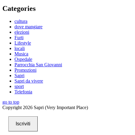
Categories
cultura
dove mangiare
elezioni
Furti
Lifestyle
locali
Musica
Ospedale
Parrocchia San Giovanni
Promozioni
Sapri
Sapri da vivere
sport
Telefonia
go to top
Copyright 2026 Sapri (Very Important Place)
Iscriviti