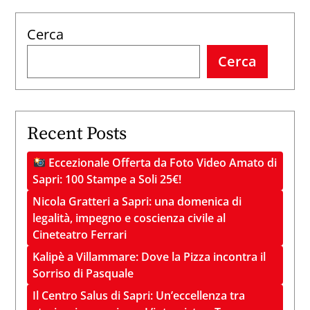
Cerca
Cerca
Recent Posts
Eccezionale Offerta da Foto Video Amato di
Sapri: 100 Stampe a Soli 25€!
Nicola Gratteri a Sapri: una domenica di
legalità, impegno e coscienza civile al
Cineteatro Ferrari
Kalipè a Villammare: Dove la Pizza incontra il
Sorriso di Pasquale
Il Centro Salus di Sapri: Un’eccellenza tra