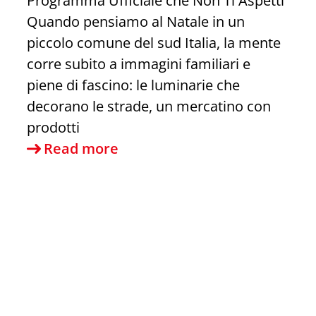
Programma Ufficiale che Non Ti Aspetti
Quando pensiamo al Natale in un
piccolo comune del sud Italia, la mente
corre subito a immagini familiari e
piene di fascino: le luminarie che
decorano le strade, un mercatino con
prodotti
Le
Read more
feste
di
Natale
a
Sapri