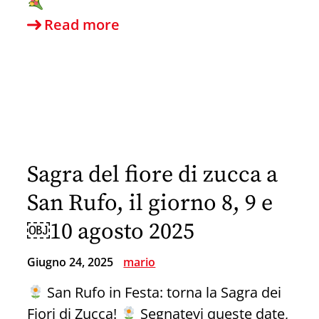
Auguri
Read more
a
Tina
per
il
suo
compleanno
Sagra del fiore di zucca a
San Rufo, il giorno 8, 9 e
￼10 agosto 2025
Giugno 24, 2025
mario
San Rufo in Festa: torna la Sagra dei
Fiori di Zucca!
Segnatevi queste date,