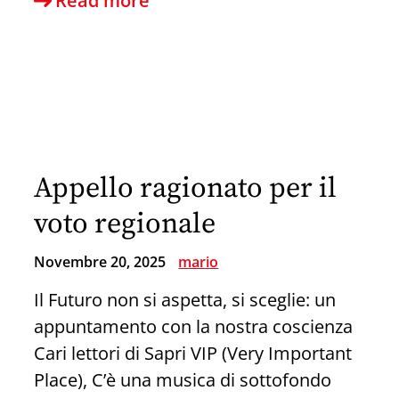
Read more
il
Corso
“Mucca
Gialla
Digitale”
a
Appello ragionato per il
Sapri:
Impara
voto regionale
l’Informatica
Novembre 20, 2025
mario
con
il
Il Futuro non si aspetta, si sceglie: un
Metodo
appuntamento con la nostra coscienza
APPO
Cari lettori di Sapri VIP (Very Important
Place), C’è una musica di sottofondo