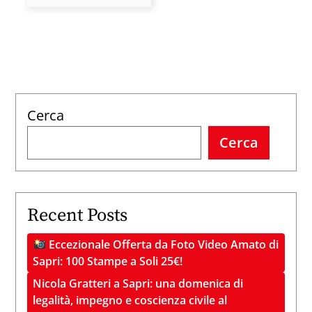
8,
9
e
￼
10
Cerca
agosto
2025
Cerca
Recent Posts
Eccezionale Offerta da Foto Video Amato di
Sapri: 100 Stampe a Soli 25€!
Nicola Gratteri a Sapri: una domenica di
legalità, impegno e coscienza civile al