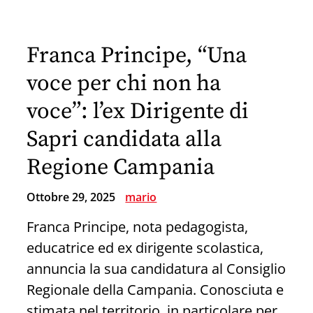
scende
in
Franca Principe, “Una
campo.
“Radici
voce per chi non ha
forti”
voce”: l’ex Dirigente di
contro
Sapri candidata alla
lo
spopolamento
Regione Campania
del
Ottobre 29, 2025
mario
Cilento
Franca Principe, nota pedagogista,
educatrice ed ex dirigente scolastica,
annuncia la sua candidatura al Consiglio
Regionale della Campania. Conosciuta e
stimata nel territorio, in particolare per