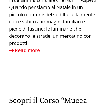
Programma Ufficiale che Non Ti Aspetti
Quando pensiamo al Natale in un
piccolo comune del sud Italia, la mente
corre subito a immagini familiari e
piene di fascino: le luminarie che
decorano le strade, un mercatino con
prodotti
Le
Read more
feste
di
Natale
a
Sapri
Scopri il Corso “Mucca