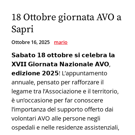
delle
18 Ottobre giornata AVO a
intelligenze
della
Sapri
Mucca
Ottobre 16, 2025
mario
Gialla
prende
𝗦𝗮𝗯𝗮𝘁𝗼 𝟭𝟴 𝗼𝘁𝘁𝗼𝗯𝗿𝗲 𝘀𝗶 𝗰𝗲𝗹𝗲𝗯𝗿𝗮 𝗹𝗮
il
𝗫𝗩𝗜𝗜 𝗚𝗶𝗼𝗿𝗻𝗮𝘁𝗮 𝗡𝗮𝘇𝗶𝗼𝗻𝗮𝗹𝗲 𝗔𝗩𝗢,
via
𝗲𝗱𝗶𝘇𝗶𝗼𝗻𝗲 𝟮𝟬𝟮𝟱! L’appuntamento
annuale, pensato per rafforzare il
legame tra l’Associazione e il territorio,
è un’occasione per far conoscere
l’importanza del supporto offerto dai
volontari AVO alle persone negli
ospedali e nelle residenze assistenziali,