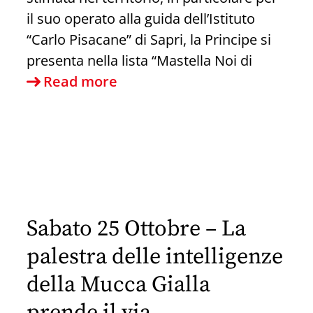
il suo operato alla guida dell’Istituto
“Carlo Pisacane” di Sapri, la Principe si
presenta nella lista “Mastella Noi di
Franca
Read more
Principe,
“Una
voce
per
chi
non
Sabato 25 Ottobre – La
ha
voce”:
palestra delle intelligenze
l’ex
della Mucca Gialla
Dirigente
di