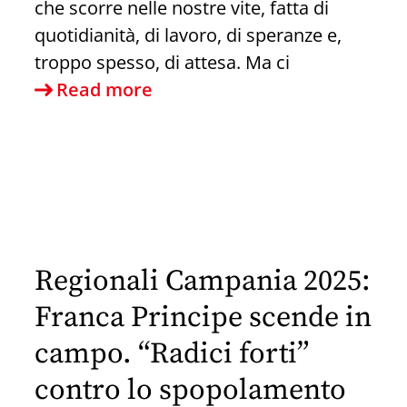
che scorre nelle nostre vite, fatta di
quotidianità, di lavoro, di speranze e,
troppo spesso, di attesa. Ma ci
Appello
Read more
ragionato
per
il
voto
regionale
Regionali Campania 2025:
Franca Principe scende in
campo. “Radici forti”
contro lo spopolamento