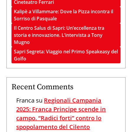
Cineteatro Ferrari
Kalipè a Villammare: Dove la Pizza incontra il
Sorriso di Pasquale
Il Centro Salus di Sapri: Un’eccellenza tra
storia e innovazione. L’intervista a Tony
Mugno
Sapri Segreta: Viaggio nel Primo Speakeasy del
Golfo
Recent Comments
Franca
su
Regionali Campania
2025: Franca Principe scende in
campo. “Radici forti” contro lo
spopolamento del Cilento