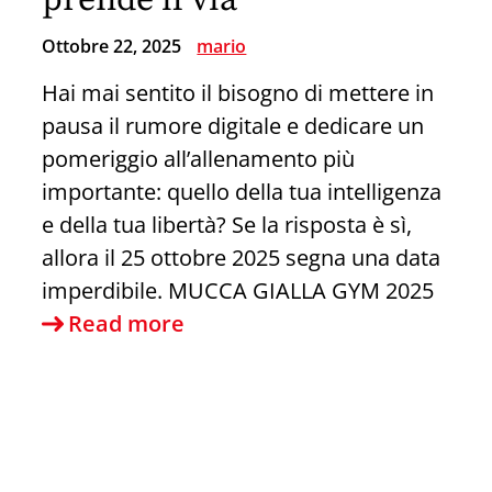
prende il via
Sapri
Ottobre 22, 2025
mario
candidata
Hai mai sentito il bisogno di mettere in
alla
pausa il rumore digitale e dedicare un
Regione
pomeriggio all’allenamento più
Campania
importante: quello della tua intelligenza
e della tua libertà? Se la risposta è sì,
allora il 25 ottobre 2025 segna una data
imperdibile. MUCCA GIALLA GYM 2025
Sabato
Read more
25
Ottobre
–
La
palestra