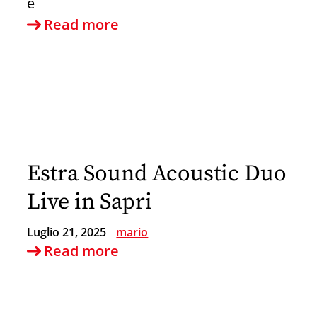
e
18
Read more
Ottobre
giornata
AVO
a
Sapri
Estra Sound Acoustic Duo
Live in Sapri
Luglio 21, 2025
mario
Estra
Read more
Sound
Acoustic
Duo