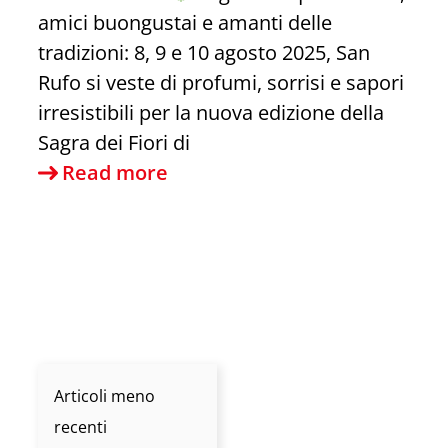
amici buongustai e amanti delle
tradizioni: 8, 9 e 10 agosto 2025, San
Rufo si veste di profumi, sorrisi e sapori
irresistibili per la nuova edizione della
Sagra dei Fiori di
Sagra
Read more
del
fiore
di
zucca
a
San
Rufo,
Articoli meno
il
recenti
giorno