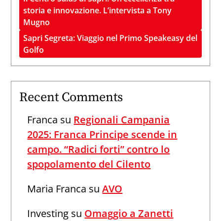
storia e innovazione. L’intervista a Tony
Mugno
Sapri Segreta: Viaggio nel Primo Speakeasy del
Golfo
Recent Comments
Franca
su
Regionali Campania
2025: Franca Principe scende in
campo. “Radici forti” contro lo
spopolamento del Cilento
Maria Franca
su
AVO
Investing
su
Omaggio a Zanetti