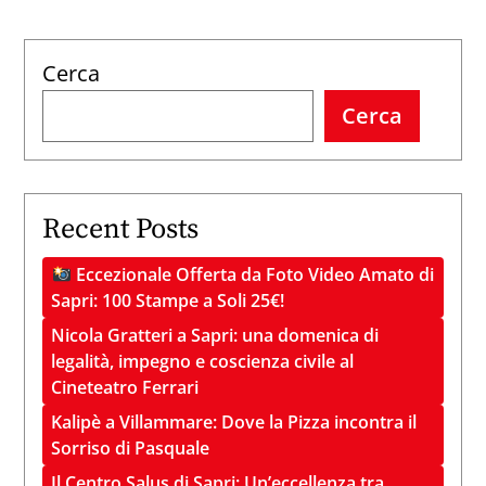
Cerca
Cerca
Recent Posts
Eccezionale Offerta da Foto Video Amato di
Sapri: 100 Stampe a Soli 25€!
Nicola Gratteri a Sapri: una domenica di
legalità, impegno e coscienza civile al
Cineteatro Ferrari
Kalipè a Villammare: Dove la Pizza incontra il
Sorriso di Pasquale
Il Centro Salus di Sapri: Un’eccellenza tra