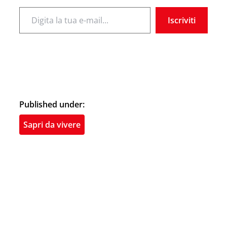
Digita la tua e-mail...
Iscriviti
Published under:
Sapri da vivere