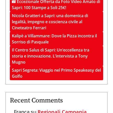
📸 Eccezionale Offerta da Foto Video Amato di
Sapri: 100 Stampe a Soli 25€!
Nicola Gratteri a Sapri: una domenica di
legalità, impegno e coscienza civile al
Cineteatro Ferrari
Kalipè a Villammare: Dove la Pizza incontra il
Sorriso di Pasquale
Il Centro Salus di Sapri: Un’eccellenza tra
storia e innovazione. L’intervista a Tony
Mugno
Sapri Segreta: Viaggio nel Primo Speakeasy del
Golfo
Recent Comments
Franca
su
Regionali Campania