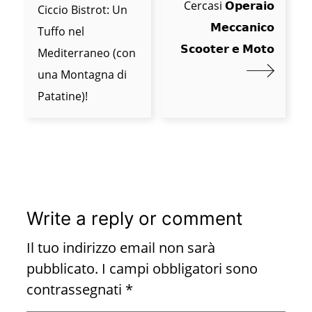
Cercasi 𝗢𝗽𝗲𝗿𝗮𝗶𝗼
Ciccio Bistrot: Un
𝗠𝗲𝗰𝗰𝗮𝗻𝗶𝗰𝗼
Tuffo nel
𝗦𝗰𝗼𝗼𝘁𝗲𝗿 𝗲 𝗠𝗼𝘁𝗼
Mediterraneo (con
una Montagna di
Patatine)!
Write a reply or comment
Il tuo indirizzo email non sarà
pubblicato.
I campi obbligatori sono
contrassegnati
*