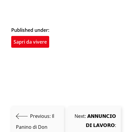
Published under:
Sapri da vivere
Previous:
Il
Next:
𝗔𝗡𝗡𝗨𝗡𝗖𝗜𝗢
𝗗𝗜 𝗟𝗔𝗩𝗢𝗥𝗢:
Panino di Don