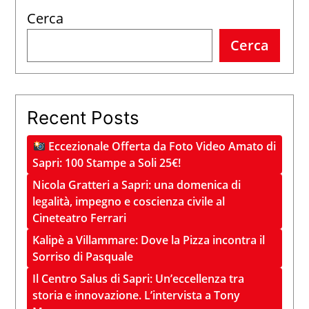
Cerca
Cerca
Recent Posts
Eccezionale Offerta da Foto Video Amato di
Sapri: 100 Stampe a Soli 25€!
Nicola Gratteri a Sapri: una domenica di
legalità, impegno e coscienza civile al
Cineteatro Ferrari
Kalipè a Villammare: Dove la Pizza incontra il
Sorriso di Pasquale
Il Centro Salus di Sapri: Un’eccellenza tra
storia e innovazione. L’intervista a Tony