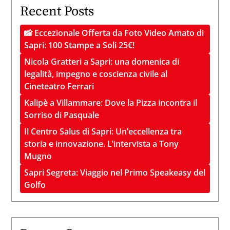
Recent Posts
📸 Eccezionale Offerta da Foto Video Amato di
Sapri: 100 Stampe a Soli 25€!
Nicola Gratteri a Sapri: una domenica di
legalità, impegno e coscienza civile al
Cineteatro Ferrari
Kalipè a Villammare: Dove la Pizza incontra il
Sorriso di Pasquale
Il Centro Salus di Sapri: Un’eccellenza tra
storia e innovazione. L’intervista a Tony
Mugno
Sapri Segreta: Viaggio nel Primo Speakeasy del
Golfo