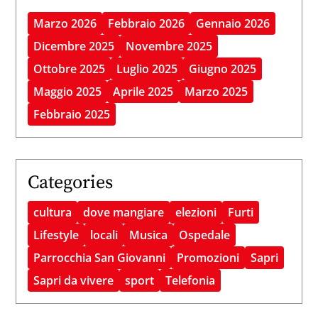
Marzo 2026
Febbraio 2026
Gennaio 2026
Dicembre 2025
Novembre 2025
Ottobre 2025
Luglio 2025
Giugno 2025
Maggio 2025
Aprile 2025
Marzo 2025
Febbraio 2025
Categories
cultura
dove mangiare
elezioni
Furti
Lifestyle
locali
Musica
Ospedale
Parrocchia San Giovanni
Promozioni
Sapri
Sapri da vivere
sport
Telefonia