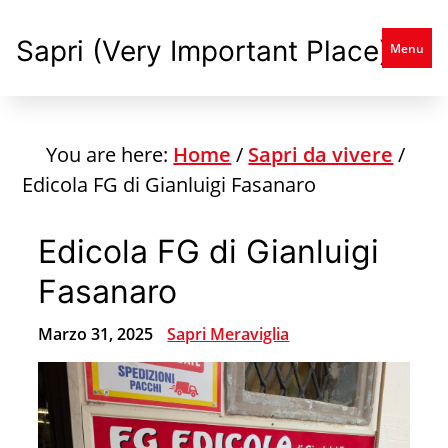
Skip
to
Sapri (Very Important Place)
Menu
main
content
You are here:
Home
/
Sapri da vivere
/
Edicola FG di Gianluigi Fasanaro
Edicola FG di Gianluigi
Fasanaro
Marzo 31, 2025
Sapri Meraviglia