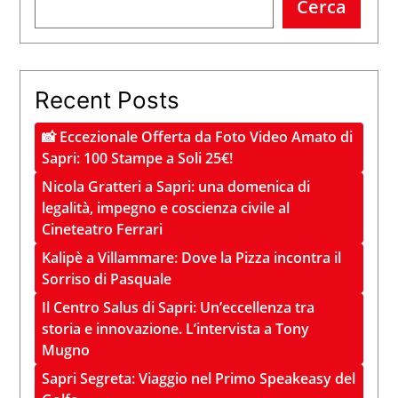
Cerca
Recent Posts
📸 Eccezionale Offerta da Foto Video Amato di
Sapri: 100 Stampe a Soli 25€!
Nicola Gratteri a Sapri: una domenica di
legalità, impegno e coscienza civile al
Cineteatro Ferrari
Kalipè a Villammare: Dove la Pizza incontra il
Sorriso di Pasquale
Il Centro Salus di Sapri: Un’eccellenza tra
storia e innovazione. L’intervista a Tony
Mugno
Sapri Segreta: Viaggio nel Primo Speakeasy del