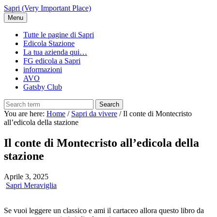
Skip
Sapri (Very Important Place)
to
Menu
main
content
Tutte le pagine di Sapri
Edicola Stazione
La tua azienda qui…
FG edicola a Sapri
informazioni
AVO
Gatsby Club
Search
You are here:
Home
/
Sapri da vivere
/
Il conte di Montecristo
all’edicola della stazione
Il conte di Montecristo all’edicola della
stazione
Aprile 3, 2025
Sapri Meraviglia
Se vuoi leggere un classico e ami il cartaceo allora questo libro da