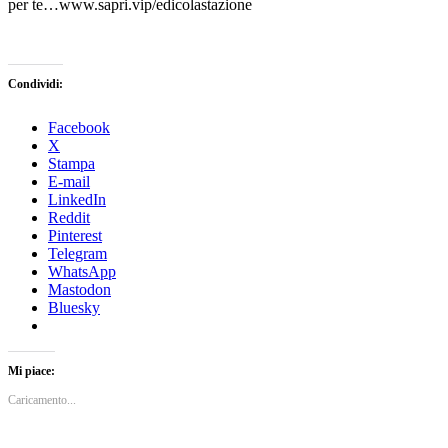
per te…www.sapri.vip/edicolastazione
Condividi:
Facebook
X
Stampa
E-mail
LinkedIn
Reddit
Pinterest
Telegram
WhatsApp
Mastodon
Bluesky
Mi piace:
Caricamento...