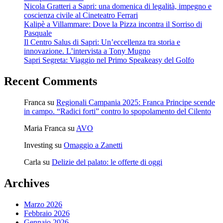
Nicola Gratteri a Sapri: una domenica di legalità, impegno e
coscienza civile al Cineteatro Ferrari
Kalipè a Villammare: Dove la Pizza incontra il Sorriso di
Pasquale
Il Centro Salus di Sapri: Un’eccellenza tra storia e
innovazione. L’intervista a Tony Mugno
Sapri Segreta: Viaggio nel Primo Speakeasy del Golfo
Recent Comments
Franca
su
Regionali Campania 2025: Franca Principe scende
in campo. “Radici forti” contro lo spopolamento del Cilento
Maria Franca
su
AVO
Investing
su
Omaggio a Zanetti
Carla
su
Delizie del palato: le offerte di oggi
Archives
Marzo 2026
Febbraio 2026
Gennaio 2026