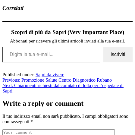
Correlati
Scopri di più da Sapri (Very Important Place)
Abbonati per ricevere gli ultimi articoli inviati alla tua e-mail.
Digita la tua e-mail...
Iscriviti
Published under:
Sapri da vivere
Previous:
Promozione Salute Centro Diagnostico Rubano
Next:
Chiarimenti richiesti dal comitato di lotta per l’ospedale di
Sapri
Write a reply or comment
Il tuo indirizzo email non sarà pubblicato.
I campi obbligatori sono
contrassegnati
*
Comment