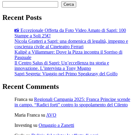
Cerca
Recent Posts
📸 Eccezionale Offerta da Foto Video Amato di Sapri: 100
Stampe a Soli 25€!
Nicola Gratteri a Sapri: una domenica di legalità, impegno e
coscienza civile al Cineteatro Ferrari
Kalipè a Villammare: Dove la Pizza incontra il Sorriso di
Pasquale
Il Centro Salus di Sapri: Un’eccellenza tra storia e
innovazione. L’intervista a Tony Mugno
Sapri Segreta: Viaggio nel Primo Speakeasy del Golfo
Recent Comments
Franca
su
Regionali Campania 2025: Franca Principe scende
in campo. “Radici forti” contro lo spopolamento del Cilento
Maria Franca
su
AVO
Investing
su
Omaggio a Zanetti