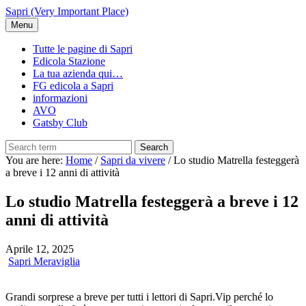
Skip
Sapri (Very Important Place)
to
Menu
main
content
Tutte le pagine di Sapri
Edicola Stazione
La tua azienda qui…
FG edicola a Sapri
informazioni
AVO
Gatsby Club
Search
You are here:
Home
/
Sapri da vivere
/
Lo studio Matrella festeggerà
a breve i 12 anni di attività
Lo studio Matrella festeggerà a breve i 12
anni di attività
Aprile 12, 2025
Sapri Meraviglia
Grandi sorprese a breve per tutti i lettori di Sapri.Vip perché lo