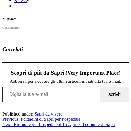
Bluesky
Mi piace:
Caricamento...
Correlati
Scopri di più da Sapri (Very Important Place)
Abbonati per ricevere gli ultimi articoli inviati alla tua e-mail.
Digita la tua e-mail...
Iscriviti
Published under:
Sapri da vivere
Previous:
I cittadini di Sapri per l’ospedale
Next:
Riunione per l’ospedale il 15 Aprile al comune di Sapri