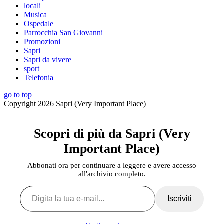
locali
Musica
Ospedale
Parrocchia San Giovanni
Promozioni
Sapri
Sapri da vivere
sport
Telefonia
go to top
Copyright 2026 Sapri (Very Important Place)
Scopri di più da Sapri (Very
Important Place)
Abbonati ora per continuare a leggere e avere accesso
all'archivio completo.
Digita la tua e-mail...
Iscriviti