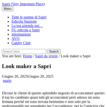
Skip
Sapri (Very Important Place)
to
Menu
main
content
Tutte le pagine di Sapri
Edicola Stazione
La tua azienda qui…
FG edicola a Sapri
informazioni
AVO
Gatsby Club
Search
You are here:
Home
/
Sapri da vivere
/
Look maker a Sapri
Look maker a Sapri
Giugno 20, 2025
Giugno 20, 2025
mario
Dicono le clienti di questo splendido negozio di acconciature questo:
il top ho cambiato quasi tutti gli acconciatori però adesso mi sono
fermata perché mi sono trovata benissimo e non solo per la
professionalità ma soprattutto per l’accoglienza, per la l’amicizia che