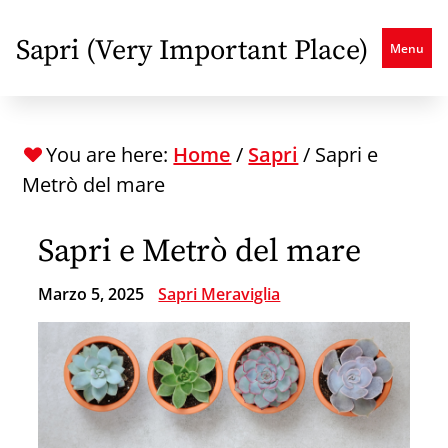
Skip
to
Sapri (Very Important Place)
Menu
main
content
You are here:
Home
/
Sapri
/
Sapri e
Metrò del mare
Sapri e Metrò del mare
Marzo 5, 2025
Sapri Meraviglia