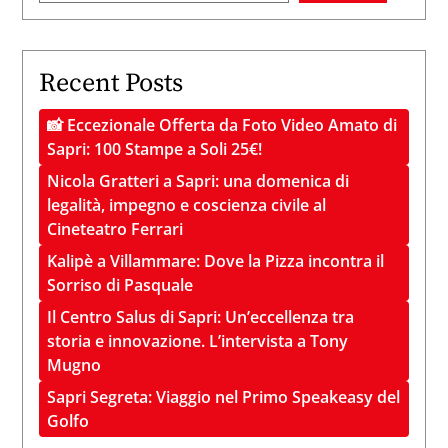
Recent Posts
📸 Eccezionale Offerta da Foto Video Amato di
Sapri: 100 Stampe a Soli 25€!
Nicola Gratteri a Sapri: una domenica di
legalità, impegno e coscienza civile al
Cineteatro Ferrari
Kalipè a Villammare: Dove la Pizza incontra il
Sorriso di Pasquale
Il Centro Salus di Sapri: Un’eccellenza tra
storia e innovazione. L’intervista a Tony
Mugno
Sapri Segreta: Viaggio nel Primo Speakeasy del
Golfo