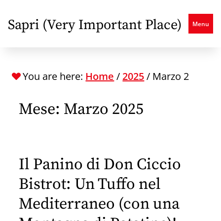
Skip
to
Sapri (Very Important Place)
Menu
main
content
You are here:
Home
/
2025
/
Marzo
2
Mese:
Marzo 2025
Il Panino di Don Ciccio
Bistrot: Un Tuffo nel
Mediterraneo (con una