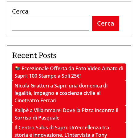
Cerca
Cerca
Recent Posts
Eccezionale Offerta da Foto Video Amato di
Sapri: 100 Stampe a Soli 25€!
Nicola Gratteri a Sapri: una domenica di
legalità, impegno e coscienza civile al
Cineteatro Ferrari
Kalipè a Villammare: Dove la Pizza incontra il
Sorriso di Pasquale
Il Centro Salus di Sapri: Un’eccellenza tra
storia e innovazione. L’intervista a Tony