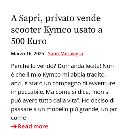
Bistrot:
Un
A Sapri, privato vende
Tuffo
nel
scooter Kymco usato a
Mediterraneo
500 Euro
(con
una
Marzo 16, 2025
Sapri Meraviglia
Montagna
Perché lo vendo? Domanda lecita! Non
di
è che il mio Kymco mi abbia tradito,
Patatine)!
anzi, è stato un compagno di avventure
impeccabile. Ma come si dice, “non si
può avere tutto dalla vita”. Ho deciso di
passare a un modello più grande, un po’
come
A
Read more