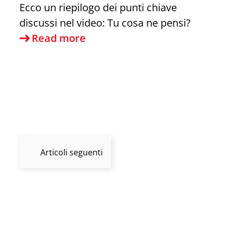
Ecco un riepilogo dei punti chiave
discussi nel video: Tu cosa ne pensi?
Sapri
Read more
e
Metrò
del
mare
Articoli seguenti