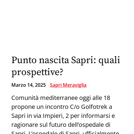
Sapri,
privato
vende
scooter
Kymco
usato
Punto nascita Sapri: quali
a
500
prospettive?
Euro
Marzo 14, 2025
Sapri Meraviglia
Comunità mediterranee oggi alle 18
propone un incontro C/o Golfotrek a
Sapri in via Impieri, 2 per informarsi e
ragionare sul futuro dell’ospedale di
Sapri. L’ospedale di Sapri, ufficialmente