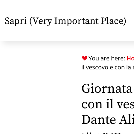
Skip
to
Sapri (Very Important Place)
main
content
You are here:
H
il vescovo e con la
Giornata 
con il ve
Dante Al