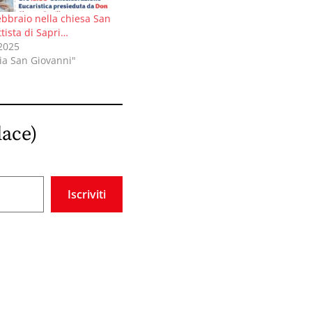
ebbraio nella chiesa San
tista di Sapri…
 2025
ia San Giovanni"
lace)
Iscriviti