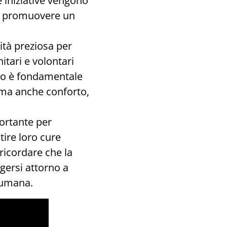
 iniziative vengono
a e promuovere un
ità preziosa per
itari e volontari
gno è fondamentale
, ma anche conforto,
ortante per
tire loro cure
ricordare che la
gersi attorno a
a umana.