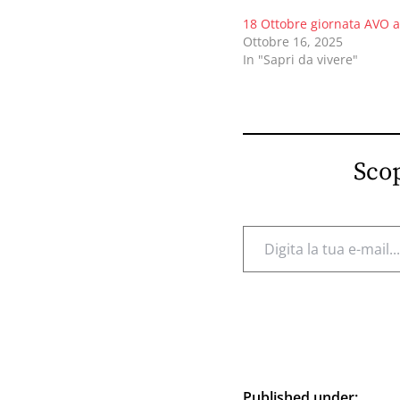
18 Ottobre giornata AVO a
Ottobre 16, 2025
In "Sapri da vivere"
Scop
Digita la tua e-mail...
Published under: