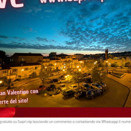
o gratuito su Sapri.vip lasciando un commento o contattando via Whatsapp il num