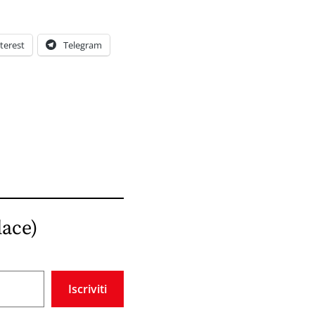
terest
Telegram
lace)
Iscriviti