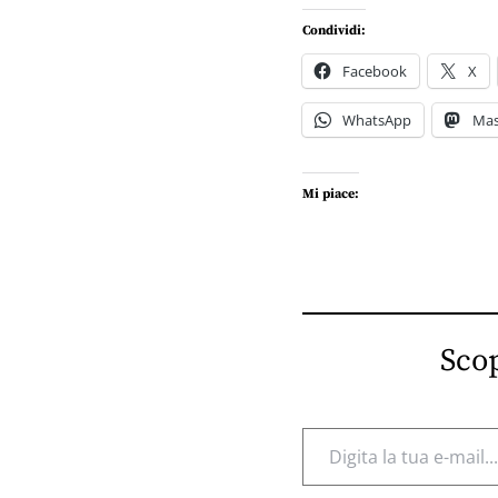
Condividi:
Facebook
X
WhatsApp
Ma
Mi piace:
Scop
Digita la tua e-mail...