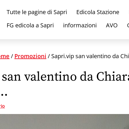
Tutte le pagine di Sapri
Edicola Stazione
FG edicola a Sapri
informazioni
AVO
ome
/
Promozioni
/
Sapri.vip san valentino da C
 san valentino da Chiar
i…
io