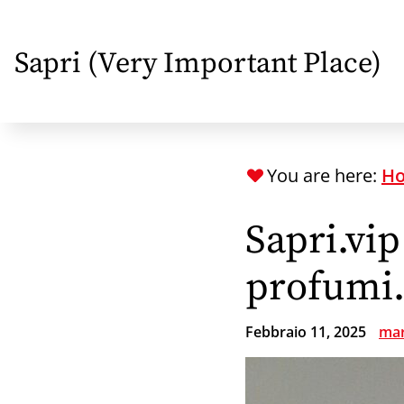
Skip
to
Sapri (Very Important Place)
main
content
You are here:
H
Sapri.vip
profum
Febbraio 11, 2025
mar